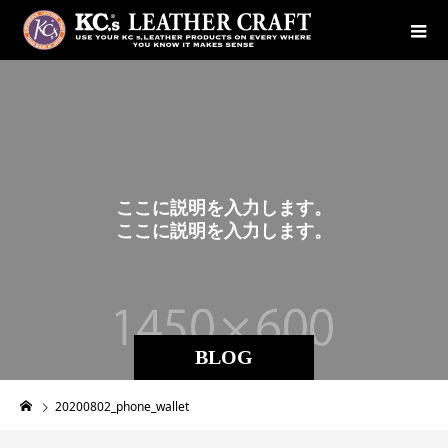
こ
こ
に
説
明
を
入
力
し
ま
す
。
こ
こ
に
説
明
を
入
力
し
ま
す
。
BLOG
20200802_phone_wallet