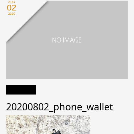
AUG
02
2020
20200802_phone_wallet