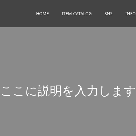
HOME
ITEM CATALOG
SNS
INF
こ
こ
に
説
明
を
入
力
し
ま
す