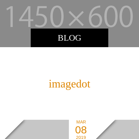
BLOG
imagedot
MAR
08
2019