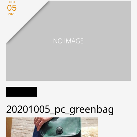
OCT
05
2020
20201005_pc_greenbag