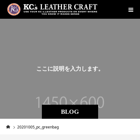
こ
こ
に
説
明
を
入
力
し
ま
す
。
BLOG
20201005_pc_greenbag