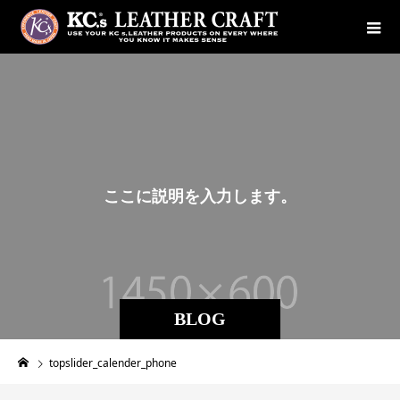
こ
こ
に
説
明
を
入
力
し
ま
す
。
BLOG
topslider_calender_phone