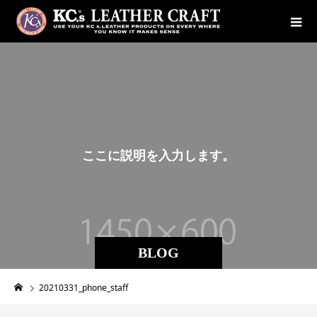
こ
こ
に
説
明
を
入
力
し
ま
す
。
BLOG
20210331_phone_staff