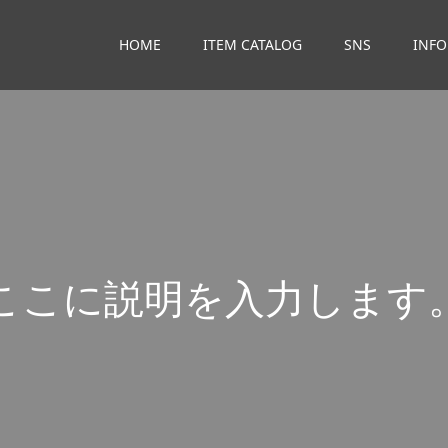
HOME
ITEM CATALOG
SNS
INF
こ
こ
に
説
明
を
入
力
し
ま
す
こ
こ
に
説