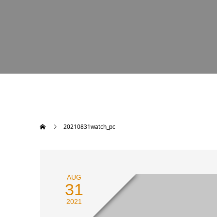
20210831watch_pc
AUG
31
2021