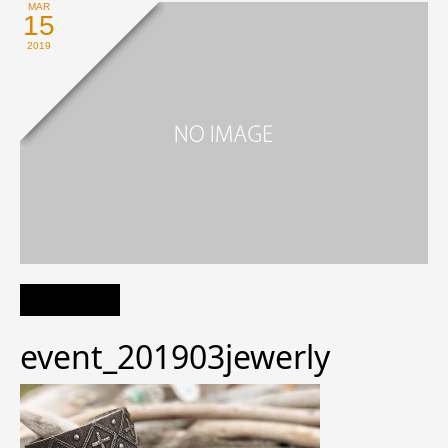
MAR
15
2019
event_201903jewerly