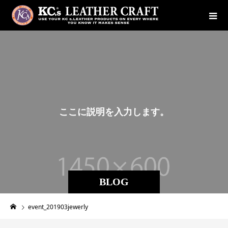
こ
こ
に
説
明
を
入
力
し
ま
す
。
BLOG
event_201903jewerly