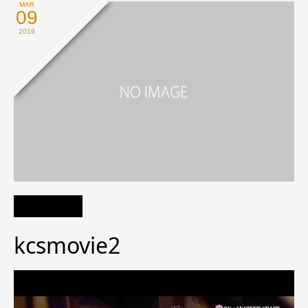
MAR
09
2019
kcsmovie2
動
画
プ
レ