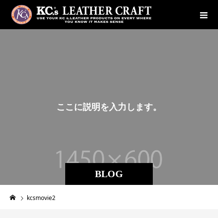
こ
こ
に
説
明
を
入
力
し
ま
す
。
BLOG
kcsmovie2